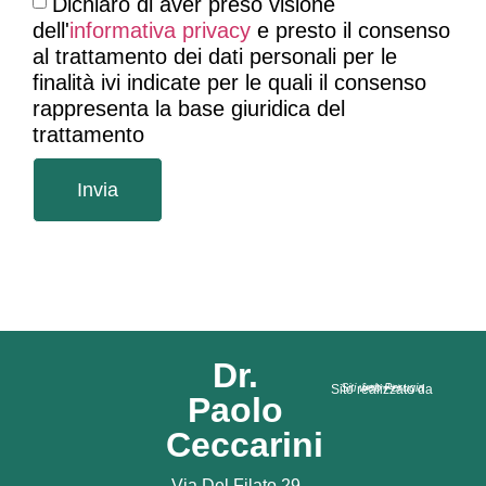
Dichiaro di aver preso visione
dell'
informativa privacy
e presto il consenso
al trattamento dei dati personali per le
finalità ivi indicate per le quali il consenso
rappresenta la base giuridica del
trattamento
Invia
Dr.
Siti web Perugia
Sito realizzato da
Paolo
Ceccarini
Via Del Filato 29